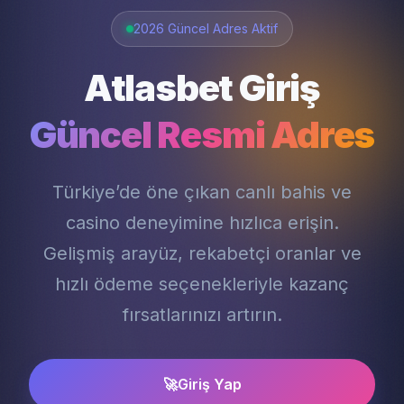
2026 Güncel Adres Aktif
Atlasbet Giriş
Güncel Resmi Adres
Türkiye’de öne çıkan canlı bahis ve
casino deneyimine hızlıca erişin.
Gelişmiş arayüz, rekabetçi oranlar ve
hızlı ödeme seçenekleriyle kazanç
fırsatlarınızı artırın.
🚀
Giriş Yap