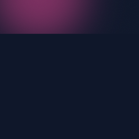
Özellikler
Neden
Atlasbet
?
Modern teknoloji, güvenli altyapı ve kullanıcı
odaklı yaklaşımımızla fark yaratıyoruz.