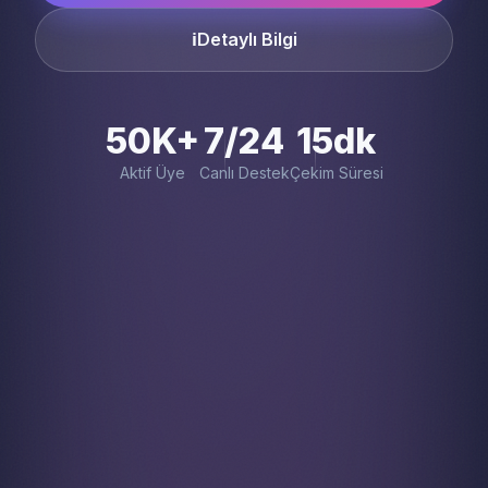
ℹ️
Detaylı Bilgi
50K+
7/24
15dk
Aktif Üye
Canlı Destek
Çekim Süresi