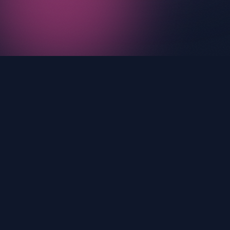
Özellikler
Neden
Atlasbet
?
Modern teknoloji, güvenli altyapı ve kullanıcı
odaklı yaklaşımımızla fark yaratıyoruz.