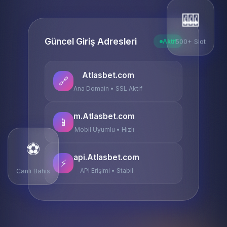
🎰
Güncel Giriş Adresleri
Aktif
500+ Slot
Atlasbet.com
🔗
Ana Domain • SSL Aktif
m.Atlasbet.com
📱
Mobil Uyumlu • Hızlı
⚽
api.Atlasbet.com
⚡
API Erişimi • Stabil
Canlı Bahis