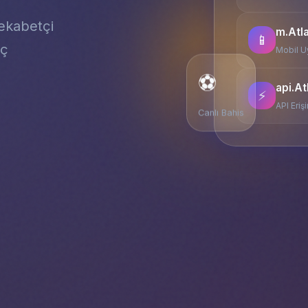
rekabetçi
m.Atl
📱
nç
Mobil U
⚽
api.A
⚡
API Eriş
Canlı Bahis