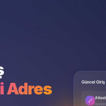
ş
i Adres
Güncel Giriş
Atlas
🔗
Ana Dom