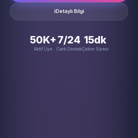
ℹ️
Detaylı Bilgi
50K+
7/24
15dk
Aktif Üye
Canlı Destek
Çekim Süresi