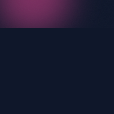
Özellikler
Neden
Atlasbet
?
Modern teknoloji, güvenli altyapı ve kullanıcı
odaklı yaklaşımımızla fark yaratıyoruz.