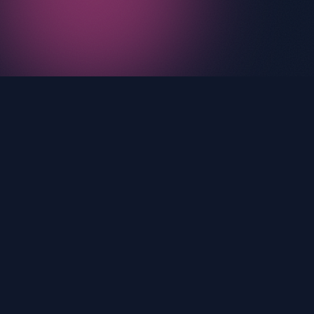
Özellikler
Neden
Atlasbet
?
Modern teknoloji, güvenli altyapı ve kullanıcı
odaklı yaklaşımımızla fark yaratıyoruz.