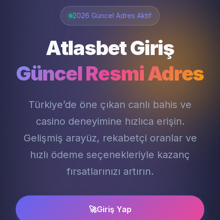
2026 Güncel Adres Aktif
Atlasbet Giriş
Güncel Resmi Adres
Türkiye’de öne çıkan canlı bahis ve
casino deneyimine hızlıca erişin.
Gelişmiş arayüz, rekabetçi oranlar ve
hızlı ödeme seçenekleriyle kazanç
fırsatlarınızı artırın.
🚀
Giriş Yap