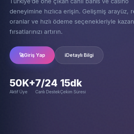
Türkiye’de öne çıkan canlı bahis ve casino
deneyimine hızlıca erişin. Gelişmiş arayüz, 
oranlar ve hızlı ödeme seçenekleriyle kaza
fırsatlarınızı artırın.
🚀
Giriş Yap
ℹ️
Detaylı Bilgi
50K+
7/24
15dk
Aktif Üye
Canlı Destek
Çekim Süresi