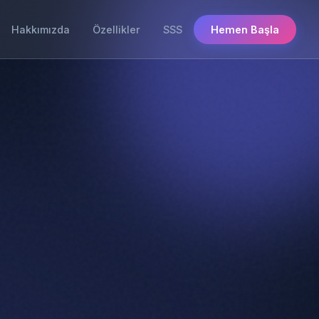
Hakkımızda
Özellikler
SSS
Hemen Başla