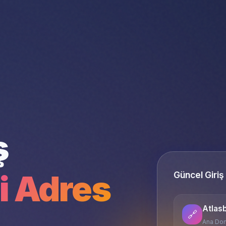
ş
i Adres
Güncel Giriş
Atlas
🔗
Ana Dom