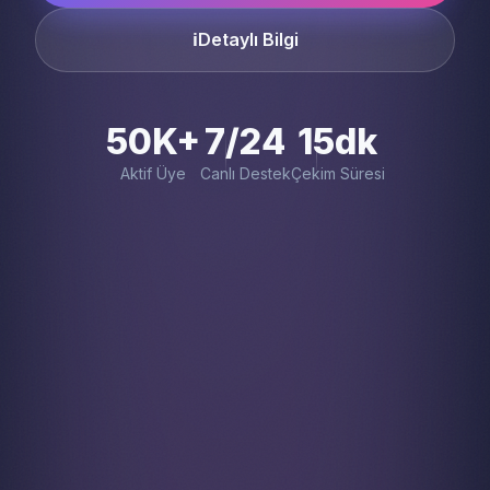
ℹ️
Detaylı Bilgi
50K+
7/24
15dk
Aktif Üye
Canlı Destek
Çekim Süresi