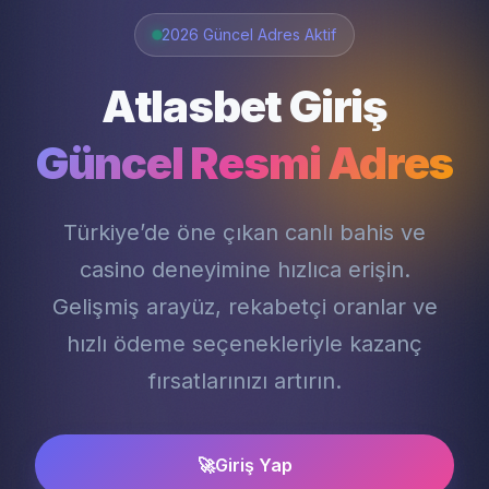
2026 Güncel Adres Aktif
Atlasbet Giriş
Güncel Resmi Adres
Türkiye’de öne çıkan canlı bahis ve
casino deneyimine hızlıca erişin.
Gelişmiş arayüz, rekabetçi oranlar ve
hızlı ödeme seçenekleriyle kazanç
fırsatlarınızı artırın.
🚀
Giriş Yap