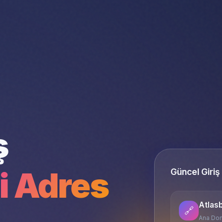
ş
i Adres
Güncel Giriş
Atlas
🔗
Ana Dom