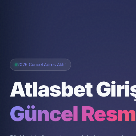
2026 Güncel Adres Aktif
Atlasbet Giri
Güncel Resm