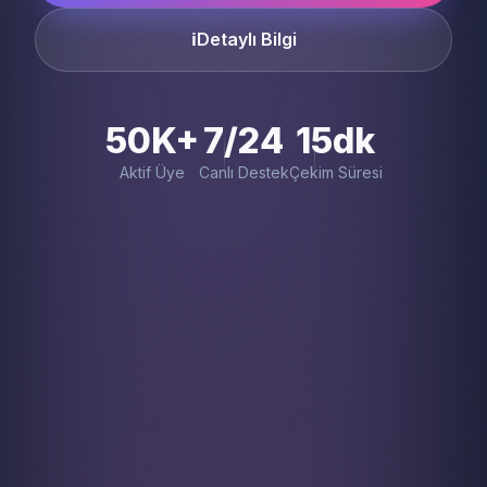
ℹ️
Detaylı Bilgi
50K+
7/24
15dk
Aktif Üye
Canlı Destek
Çekim Süresi