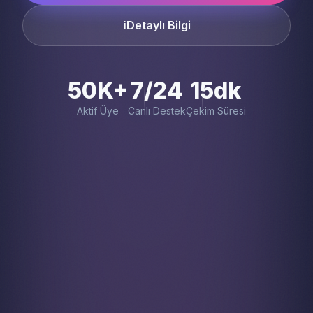
ℹ️
Detaylı Bilgi
50K+
7/24
15dk
Aktif Üye
Canlı Destek
Çekim Süresi