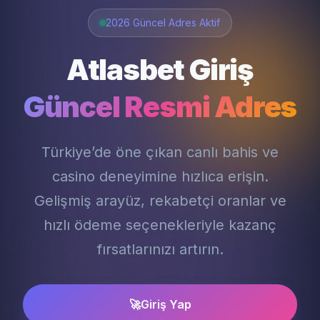
2026 Güncel Adres Aktif
Atlasbet Giriş
Güncel Resmi Adres
Türkiye’de öne çıkan canlı bahis ve
casino deneyimine hızlıca erişin.
Gelişmiş arayüz, rekabetçi oranlar ve
hızlı ödeme seçenekleriyle kazanç
fırsatlarınızı artırın.
🚀
Giriş Yap