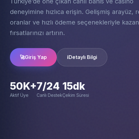
Türkiye’de öne çıkan canlı bahis ve casino
deneyimine hızlıca erişin. Gelişmiş arayüz, 
oranlar ve hızlı ödeme seçenekleriyle kaza
fırsatlarınızı artırın.
🚀
Giriş Yap
ℹ️
Detaylı Bilgi
50K+
7/24
15dk
Aktif Üye
Canlı Destek
Çekim Süresi