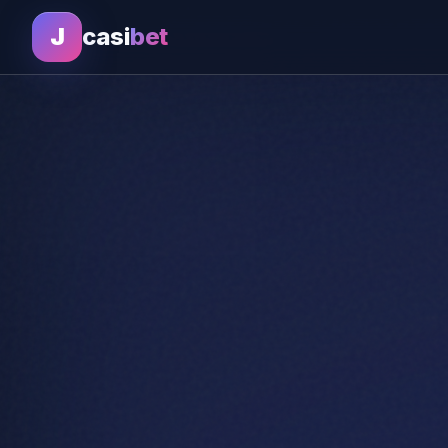
J
casi
bet