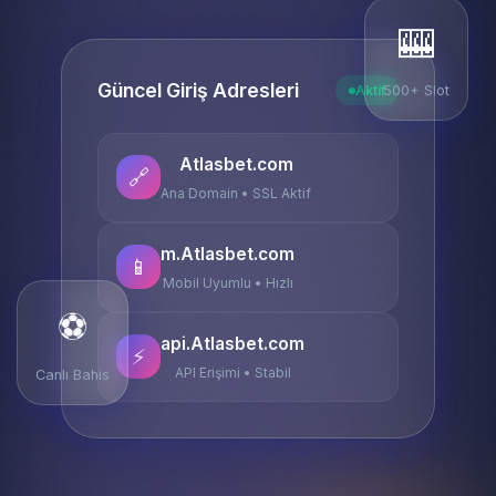
🎰
Güncel Giriş Adresleri
Aktif
500+ Slot
Atlasbet.com
🔗
Ana Domain • SSL Aktif
m.Atlasbet.com
📱
Mobil Uyumlu • Hızlı
⚽
api.Atlasbet.com
⚡
Canlı Bahis
API Erişimi • Stabil