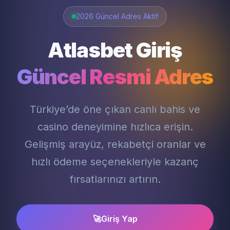
2026 Güncel Adres Aktif
Atlasbet Giriş
Güncel Resmi Adres
Türkiye’de öne çıkan canlı bahis ve
casino deneyimine hızlıca erişin.
Gelişmiş arayüz, rekabetçi oranlar ve
hızlı ödeme seçenekleriyle kazanç
fırsatlarınızı artırın.
🚀
Giriş Yap