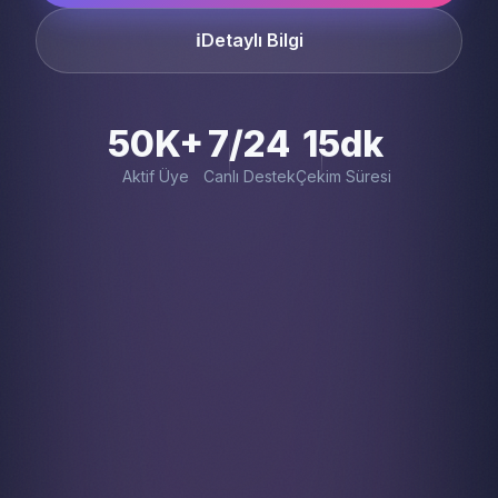
ℹ️
Detaylı Bilgi
50K+
7/24
15dk
Aktif Üye
Canlı Destek
Çekim Süresi