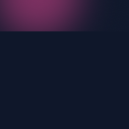
Özellikler
Neden
Atlasbet
?
Modern teknoloji, güvenli altyapı ve kullanıcı
odaklı yaklaşımımızla fark yaratıyoruz.