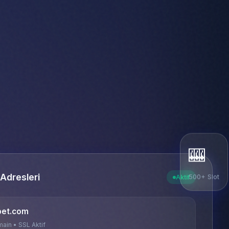
🎰
 Adresleri
500+ Slot
Aktif
bet.com
ain • SSL Aktif