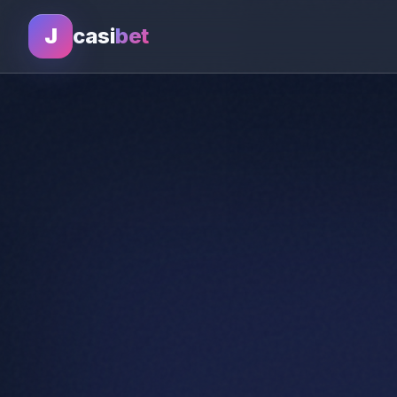
J
casi
bet