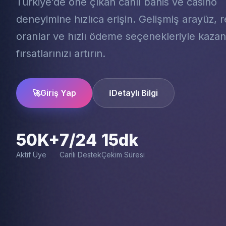
Türkiye’de öne çıkan canlı bahis ve casino
deneyimine hızlıca erişin. Gelişmiş arayüz, 
oranlar ve hızlı ödeme seçenekleriyle kaza
fırsatlarınızı artırın.
🚀
Giriş Yap
ℹ️
Detaylı Bilgi
50K+
7/24
15dk
Aktif Üye
Canlı Destek
Çekim Süresi