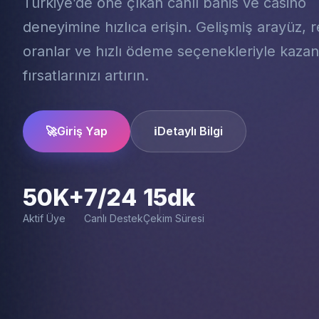
Türkiye’de öne çıkan canlı bahis ve casino
deneyimine hızlıca erişin. Gelişmiş arayüz, 
oranlar ve hızlı ödeme seçenekleriyle kaza
fırsatlarınızı artırın.
🚀
Giriş Yap
ℹ️
Detaylı Bilgi
50K+
7/24
15dk
Aktif Üye
Canlı Destek
Çekim Süresi