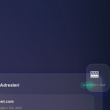
🎰
 Adresleri
500+ Slot
Aktif
bet.com
ain • SSL Aktif