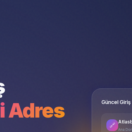
ş
i Adres
Güncel Giriş
Atlas
🔗
Ana Dom