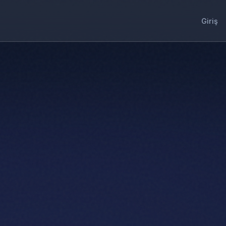
Giriş