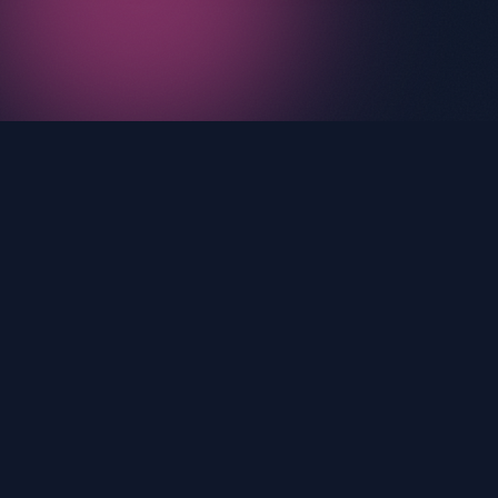
Özellikler
Neden
Atlasbet
?
Modern teknoloji, güvenli altyapı ve kullanıcı
odaklı yaklaşımımızla fark yaratıyoruz.