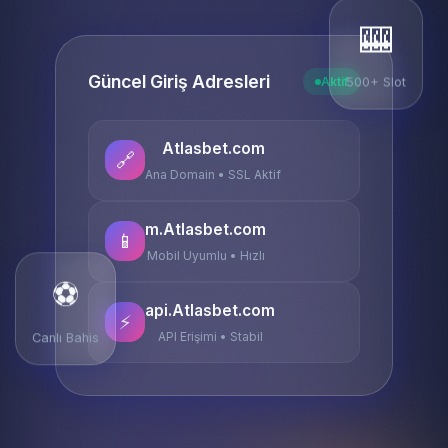
🎰
Güncel Giriş Adresleri
Aktif
500+ Slot
Atlasbet.com
🔗
Ana Domain • SSL Aktif
m.Atlasbet.com
📱
Mobil Uyumlu • Hızlı
⚽
api.Atlasbet.com
⚡
Canlı Bahis
API Erişimi • Stabil