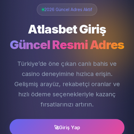
2026 Güncel Adres Aktif
Atlasbet Giriş
Güncel Resmi Adres
Türkiye’de öne çıkan canlı bahis ve
casino deneyimine hızlıca erişin.
Gelişmiş arayüz, rekabetçi oranlar ve
hızlı ödeme seçenekleriyle kazanç
fırsatlarınızı artırın.
🚀
Giriş Yap