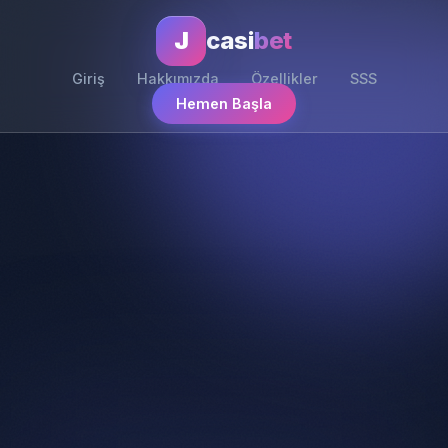
J
casi
bet
Giriş
Hakkımızda
Özellikler
SSS
Hemen Başla