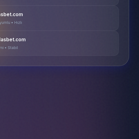
asbet.com
yumlu • Hızlı
tlasbet.com
imi • Stabil