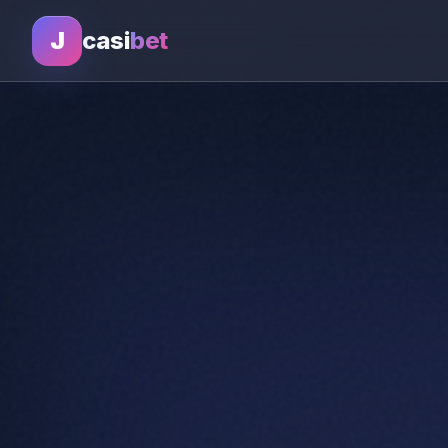
J
casi
bet