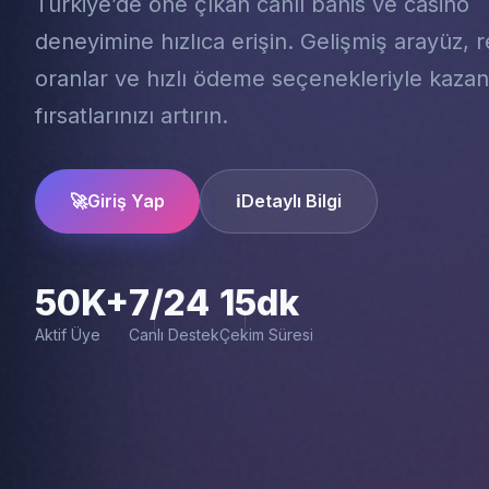
Türkiye’de öne çıkan canlı bahis ve casino
deneyimine hızlıca erişin. Gelişmiş arayüz, 
oranlar ve hızlı ödeme seçenekleriyle kaza
fırsatlarınızı artırın.
🚀
Giriş Yap
ℹ️
Detaylı Bilgi
50K+
7/24
15dk
Aktif Üye
Canlı Destek
Çekim Süresi