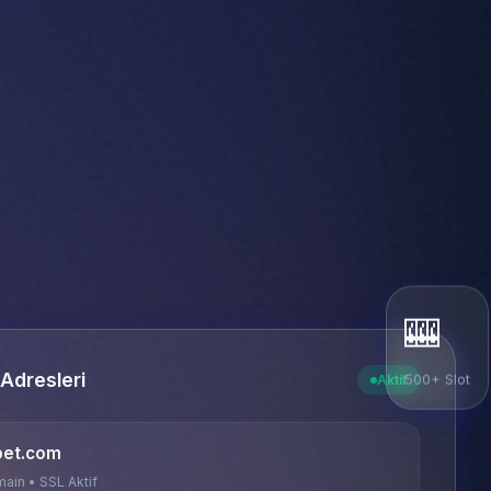
🎰
 Adresleri
Aktif
500+ Slot
bet.com
ain • SSL Aktif