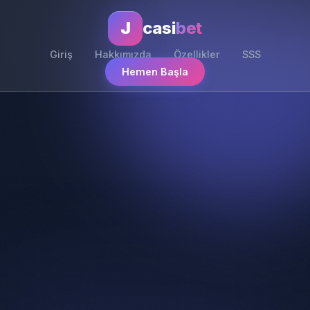
J
casi
bet
Giriş
Hakkımızda
Özellikler
SSS
Hemen Başla