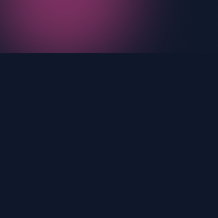
Özellikler
Neden
Atlasbet
?
Modern teknoloji, güvenli altyapı ve kullanıcı
odaklı yaklaşımımızla fark yaratıyoruz.