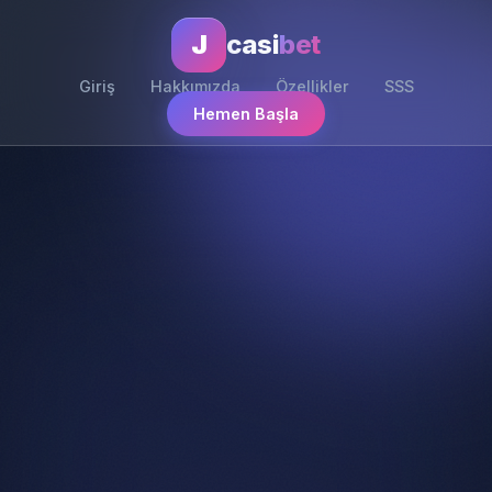
J
casi
bet
Giriş
Hakkımızda
Özellikler
SSS
Hemen Başla