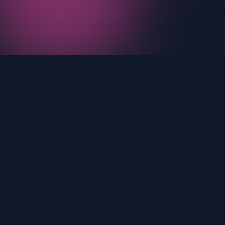
Özellikler
Neden
Atlasbet
?
Modern teknoloji, güvenli altyapı ve kullanıcı
odaklı yaklaşımımızla fark yaratıyoruz.