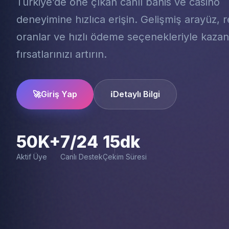
Türkiye’de öne çıkan canlı bahis ve casino
deneyimine hızlıca erişin. Gelişmiş arayüz, 
oranlar ve hızlı ödeme seçenekleriyle kaza
fırsatlarınızı artırın.
🚀
Giriş Yap
ℹ️
Detaylı Bilgi
50K+
7/24
15dk
Aktif Üye
Canlı Destek
Çekim Süresi